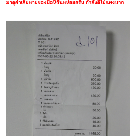
มาดูค่าเสียหายของมื้อนี้กันหน่อยครับ กำลังดีไม่แพงมาก