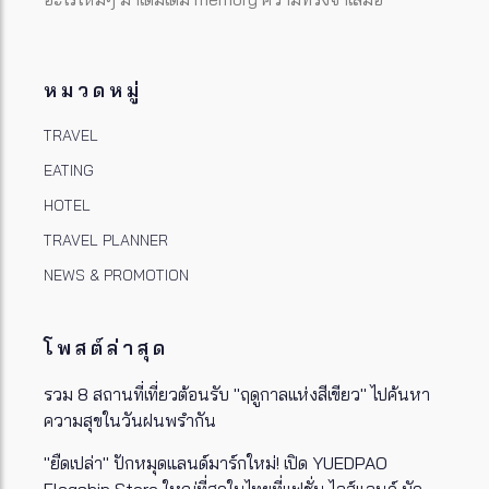
หมวดหมู่
TRAVEL
EATING
HOTEL
TRAVEL PLANNER
NEWS & PROMOTION
โพสต์ล่าสุด
รวม 8 สถานที่เที่ยวต้อนรับ "ฤดูกาลแห่งสีเขียว" ไปค้นหา
ความสุขในวันฝนพรำกัน
"ยืดเปล่า" ปักหมุดแลนด์มาร์กใหม่! เปิด YUEDPAO
Flagship Store ใหญ่ที่สุดในไทยที่แฟชั่น ไอส์แลนด์ มัด