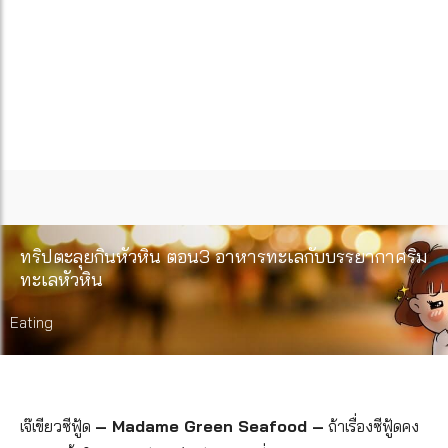
ทริปตะลุยกินหัวหิน ตอน3 อาหารทะเลกับบรรยากาศริม
ทะเลหัวหิน
Eating
เจ๊เขียวซีฟู้ด
– Madame Green Seafood –
ถ้าเรื่องซีฟู้ดคง