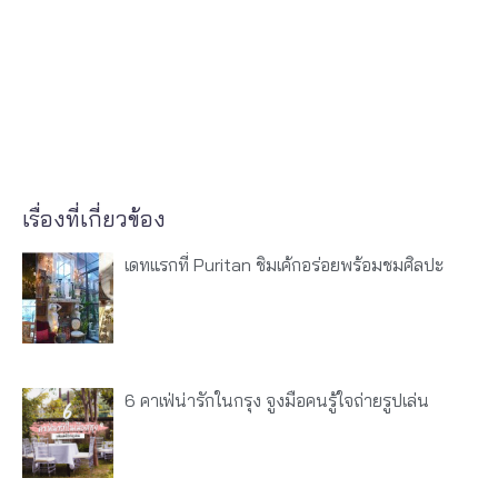
เรื่องที่เกี่ยวข้อง
เดทแรกที่ Puritan ชิมเค้กอร่อยพร้อมชมศิลปะ
6 คาเฟ่น่ารักในกรุง จูงมือคนรู้ใจถ่ายรูปเล่น