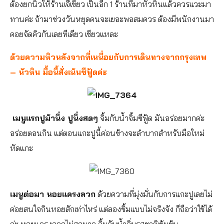
ต้องยกนิ้วให้ร้านเจ๊เขียว เป็นอีก 1 ร้านที่มาหัวหินแล้วควรแวะมา
ทานค่ะ ถ้ามาช่วงวันหยุดคนจะเยอะพอสมควร ต้องมีพนักงานมา
คอยจัดคิวกันเลยทีเดียว เชียวแหละ
ด้วยความหิวหลังจากที่เหนื่อยกับการเดินทางจากกรุงเทพ
– หัวหิน มื้อนี้สั่งเน้นซีฟู้ดค่ะ
เมนูแรกปูม้านึ่ง ปูนึ่งสดๆ
จิ้มกับน้ำจิ้มซีฟู้ด มันอร่อยมากค่ะ
อร่อยตอนกิน แต่ตอนแกะปูนี้ค่อนข้างจะลำบากสำหรับมือใหม่
หัดแกะ
เมนูต่อมา หอยแครงลวก
ด้วยความที่มุ่งมั่นกับการแกะปูเลยไม่
ค่อยสนใจกินหอยสักเท่าไหร่ แต่ลองชิ้มแบบไม่จริงจัง ก็ถือว่าใช้ได้
ค่ะ หอยแครงลวกไม่สุกมาก จิ้มกับน้ำจิ่มรสชาติเข้มข้น