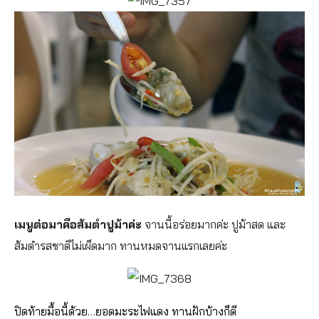
เมนูต่อมาคือส้มตำปูม้าค่ะ
จานนี้อร่อยมากค่ะ ปูม้าสด และ
ส้มตำรสชาติไม่เผ็ดมาก ทานหมดจานแรกเลยค่ะ
ปิดท้ายมื้อนี้ด้วย…ยอดมะระไฟแดง ทานฝักบ้างก็ดี