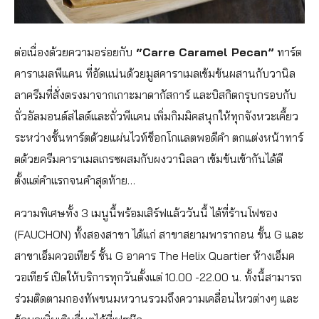
ต่อเนื่องด้วยความอร่อยกับ
“Carre Caramel Pecan”
ทาร์ต
คาราเมลพีแคน ที่อัดแน่นด้วยมูสคาราเมลเข้มข้นผสานกับวานิล
ลาครีมที่สั่งตรงมาจากเกาะมาดากัสการ์ และบิสกิตกรุบกรอบกับ
ถั่วอัลมอนด์สไลด์และถั่วพีแคน เพิ่มกิมมิคสนุกให้ทุกจังหวะเคี้ยว
ระหว่างชั้นทาร์ตด้วยแผ่นไวท์ช็อกโกแลตพอดีคำ ตกแต่งหน้าทาร์
ตด้วยครีมคาราเมลเกรซผสมกับผงวานิลลา เข้มข้นเข้ากันได้ดี
ตั้งแต่คำแรกจนคำสุดท้าย…
ความพิเศษทั้ง 3 เมนูนี้พร้อมเสิร์ฟแล้ววันนี้ ได้ที่ร้านโฟชอง
(FAUCHON) ทั้งสองสาขา ได้แก่ สาขาสยามพารากอน ชั้น G และ
สาขาเอ็มควอเทียร์ ชั้น G อาคาร The Helix Quartier ห้างเอ็มค
วอเทียร์ เปิดให้บริการทุกวันตั้งแต่ 10.00 -22.00 น. ทั้งนี้สามารถ
ร่วมติดตามกองทัพขนมหวานรวมถึงความเคลื่อนไหวต่างๆ และ