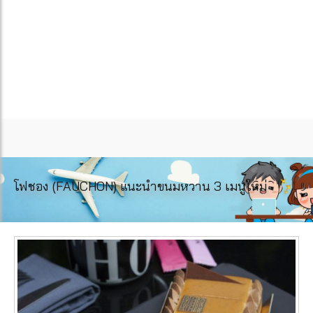
โฟชอง (FAUCHON) แนะนำขนมหวาน 3 เมนูใหม่