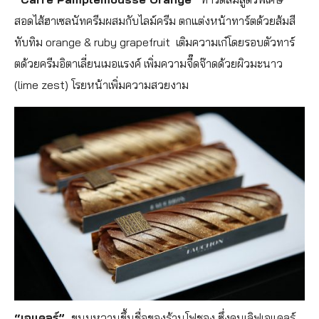
สอดไส้ฮาเซลนัทครีมผสมกับไลม์ครีม ตกแต่งหน้าทาร์ตด้วยส้มสี
ทับทิม orange & ruby grapefruit เติมความเก๋โดยรอบตัวทาร์
ตด้วยครีมอิตาเลี่ยนเมอแรงค์ เพิ่มความจี๊ดจ๊าดด้วยผิวมะนาว
(lime zest) โรยหน้าเพิ่มความสวยงาม
“เอแคลร์”
ขนมหวานขึ้นชื่อของร้านโฟชอง ซึ่งคนเลิฟเอแคลร์