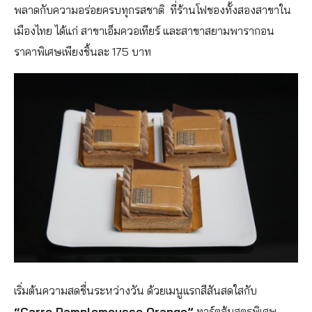
พลาดกับความอร่อยครบทุกรสชาติ ที่ร้านโฟชองทั้งสองสาขาใน
เมืองไทย ได้แก่ สาขาเอ็มควอเทียร์ และสาขาสยามพารากอน
ราคาพิเศษเพียงชิ้นละ 175 บาท
เริ่มต้นความสดชื่นระหว่างวัน ด้วยเมนูแรกสีสันสดใสกับ
“Carre Pamplemousse Orange”
ทาร์ตส้มสูตรพิเศษ