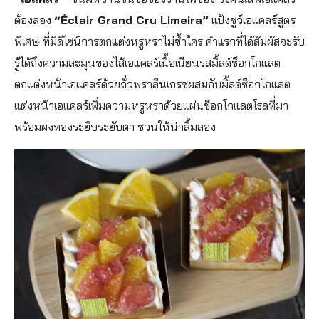
ต้องลอง
“Éclair Grand Cru Limeira”
แป้งชูว์เอแคลร์สูตร
พิเศษ ที่มีดีไซน์การตกแต่งหรูหราไม่ซ้ำใคร คำแรกที่ได้สัมผัสจะรับ
รู้ได้ถึงความละมุนของไส้เอแคลร์เนื้อเนียนรสมิ้ลด์ช็อกโกแลต
ตกแต่งหน้าเอแคลร์ด้วยถั่วพราลีนเกรซผสมกับมิ้ลด์ช็อกโกแลต
แต่งหน้าเอแคลร์เพิ่มความหรูหราด้วยแผ่นช็อกโกแลตโรลที่มา
พร้อมผงทองระยิบระยับตา ชวนให้น่าลิ้มลอง