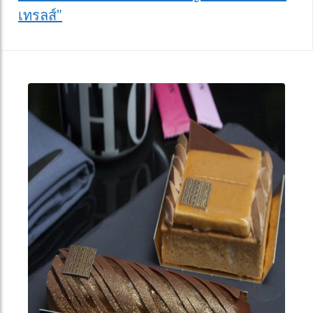
เทรลส์”