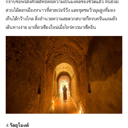
กราบขอพรสิ่งศักดิ์สิทธิ์เพื่อความเป็นมงคลของชีวิตแล้ว ที่นี่ยังมี
สวนไม้ดอกเมืองหนาวที่สวยเว่อร์วัง และจุดชมวิวมุมสูงที่มอง
เห็นได้กว้างไกล สิ่งอำนวยความสะดวกสบายก็ครบครันแถมยัง
เดินทางง่าย มาเที่ยวเชียงใหม่เมื่อไหร่ควรมาเช็คอิน
4.
วัดอุโมงค์