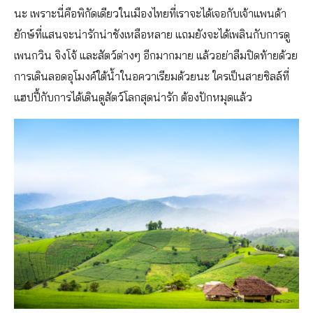
นะ เพราะนี่คือพิกัดเดียวในเมืองไทยที่เราจะได้เจอกับเจ้าแพนด้า
ยักษ์ที่แสนจะน่ารักน่าชังเหลือหลาย แถมยังจะได้เพลินกับการดู
เพนกวิน จิงโจ้ และสัตว์ต่างๆ อีกมากมาย แล้วอย่าลืมปิดท้ายด้วย
การเดินลอดอุโมงค์ใต้น้ำในอควาเรียมด้วยนะ ใครเป็นสายชิลล์ที่
แฮปปี้กับการได้เดินดูสัตว์โลกสุดน่ารัก ต้องปักหมุดแล้ว