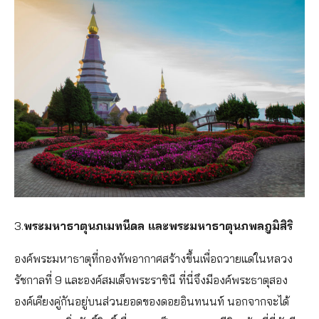
3.
พระมหาธาตุนภเมทนีดล และพระมหาธาตุนภพลภูมิสิริ
องค์พระมหาธาตุที่กองทัพอากาศสร้างขึ้นเพื่อถวายแด่ในหลวง
รัชกาลที่ 9 และองค์สมเด็จพระราชินี ที่นี่จึงมีองค์พระธาตุสอง
องค์เคียงคู่กันอยู่บนส่วนยอดของดอยอินทนนท์ นอกจากจะได้