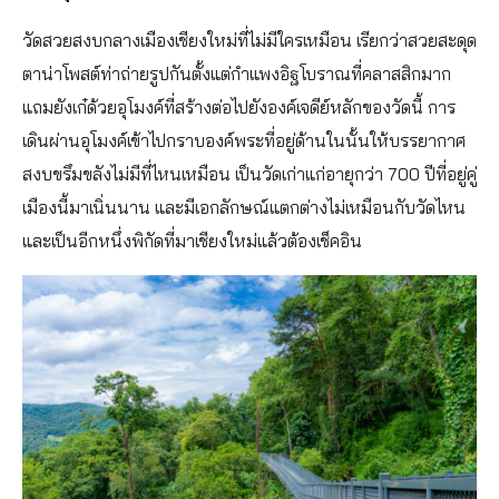
วัดสวยสงบกลางเมืองเชียงใหม่ที่ไม่มีใครเหมือน เรียกว่าสวยสะดุด
ตาน่าโพสต์ท่าถ่ายรูปกันตั้งแต่กำแพงอิฐโบราณที่คลาสสิกมาก
แถมยังเก๋ด้วยอุโมงค์ที่สร้างต่อไปยังองค์เจดีย์หลักของวัดนี้ การ
เดินผ่านอุโมงค์เข้าไปกราบองค์พระที่อยู่ด้านในนั้นให้บรรยากาศ
สงบขรึมขลังไม่มีที่ไหนเหมือน เป็นวัดเก่าแก่อายุกว่า 700 ปีที่อยู่คู่
เมืองนี้มาเนิ่นนาน และมีเอกลักษณ์แตกต่างไม่เหมือนกับวัดไหน
และเป็นอีกหนึ่งพิกัดที่มาเชียงใหม่แล้วต้องเช็คอิน