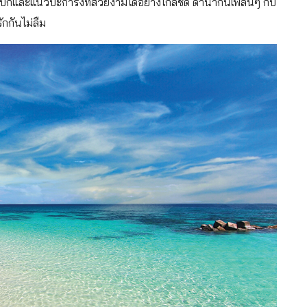
นบกและแนวปะการังที่สวยงามได้อย่างใกล้ชิด ดำน้ำกันเพลินๆ กับ
กกันไม่ลืม