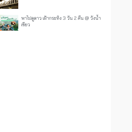
พาไปดูดาว เฝ้ากระทิง 3 วัน 2 คืน @ วังน้ำ
เขียว