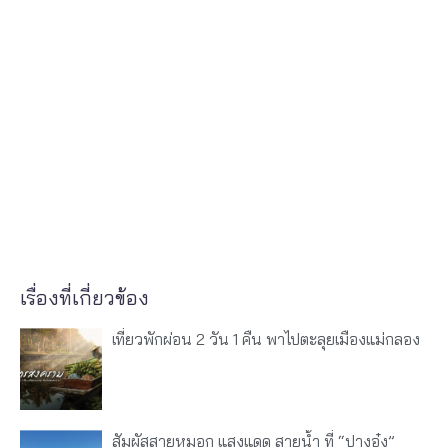
เรื่องที่เกี่ยวข้อง
เที่ยวพักผ่อน 2 วัน 1 คืน พาไปตะลุยเมืองแม่กลอง
สัมผัสสายหมอก แสงแดด สายน้ำ ที่ “ปางอุ๋ง”