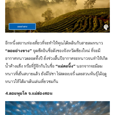
อีกหนึ่งสถานท่องเที่ยวที่จะทำให้คุณได้เพลินกับสายลมหนาว
“ดอยอ่างขาง”
จุดเช็คอินชื่อดังของจังหวัดเชียงใหม่ ที่จะมี
อากาศหนาวตลอดทั้งปี ยิ่งช่วงสิ้นปีอากาศจะหนาวจนทำให้เกิด
น้ำค้างแข็ง หรือที่รู้จักกันในชื่อ
“แม่คะนิ้ง”
นอกจากจะมีลม
หนาวที่เย็นสบายแล้ว ยังมีไร่ชา ไร่สตอเบอรี่ และสวนพันธุ์ไม้ฤดู
หนาวให้ได้มาเดินเล่นเที่ยวชมกัน
4.ดอยพุยโค จ.แม่ฮ่องสอน