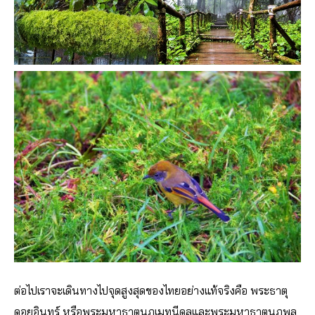
ต่อไปเราจะเดินทางไปจุดสูงสุดของไทยอย่างแท้จริงคือ พระธาตุ
ดอยอินทร์ หรือพระมหาธาตุนภเมทนีดลและพระมหาธาตุนภพล