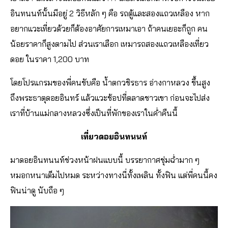
อินทนนท์นั้นมีอยู่ 2 วิธีหลัก ๆ คือ รถตู้และสองแถวเหลือง หาก
อยากแวะเที่ยวด้วยก็ต้องอาศัยการเหมาเอา ถ้าคนเยอะก็ถูก คน
น้อยราคาก็สูงตามไป ส่วนเราเลือก เหมารถสองแถวเหลืองเที่ยว
ดอย ในราคา 1,200 บาท
โดยโปรแกรมของพี่คนขับคือ น้ำตกวชิรธาร อ่างกาหลวง ขึ้นสูง
ถึงพระธาตุดอยอินทร์ แล้วแวะช้อปที่ตลาดชาวเขา ก่อนจะไปส่ง
เราที่บ้านแม่กลางหลวงซึ่งเป็นที่พักของเราในค่ำคืนนี้
เที่ยวดอยอินทนนท์
มาดอยอินทนนท์ช่วงหน้าฝนแบบนี้ บรรยากาศชุ่มฉ่ำมาก ๆ
หมอกหนาเต็มไปหมด ระหว่างทางนี่ทั้งเพลิน ทั้งฟิน แต่พี่คนนี้คง
ฟินน่าดู นับถือ ๆ