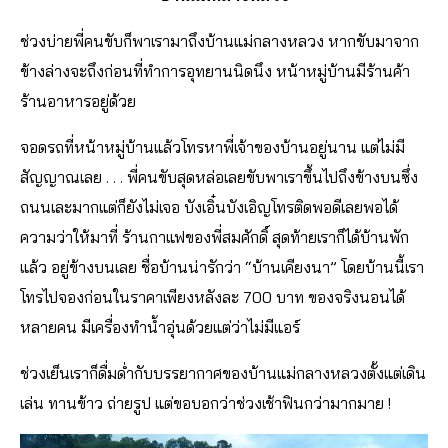
ช่วงบ่ายพี่คนขับก็พาเรามาถึงบ้านแม่กลางหลวง หากขับมาจาก
ข้างล่างจะถึงก่อนที่ทำการอุทยานนิดนึง หน้าหมู่บ้านมีร้านค้า
ร้านอาหารอยู่ด้วย
จอดรถที่หน้าหมู่บ้านแล้วโทรหาพี่เจ้าของบ้านอยู่นาน แต่ไม่มี
สัญญาณเลย . . . พี่คนขับสุดหล่อเลยขับพาเราขึ้นไปถึงข้างบนซึ่ง
ถนนเละมากแต่ก็ยังไม่เจอ บังเอิ๋นบังเอิญโทรติดพอดีเลยพอได้
ความว่าให้มาที่ ร้านกาแฟของพี่สมศักดิ์ สุดท้ายเราก็ได้บ้านพัก
แล้ว อยู่ข้างบนเลย ชื่อบ้านน่ารักว่า “บ้านเคียงนา” โดยบ้านนี้เรา
โทรไปจองก่อนในราคาเพียงหลังละ 700 บาท ของจริงนอนได้
หลายคน มีเครื่องทำน้ำอุ่นด้วยแต่ว่าไม่มีแอร์
ช่วงเย็นเราก็ดื่มด่ำกับบรรยากาศของบ้านแม่กลางหลวงตั้งแต่เดิน
เล่น ทานข้าว ถ่ายรูป แต่ขอบอกว่าช่วงเช้าฟินกว่ามากมาย !