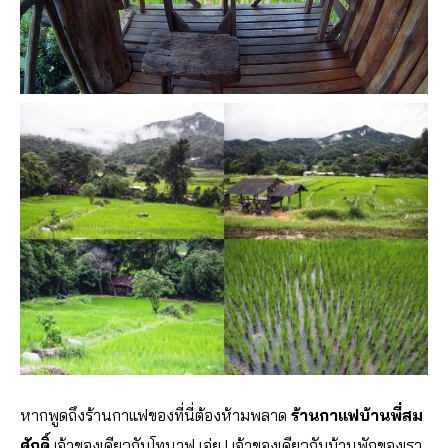
หากพูดถึงร้านกาแฟของที่นี่ต้องห้ามพลาด
ร้านกาแฟบ้านพี่สม
ศักดิ์
เจ้าของเดียวกับโทนาฟ เอ่ย ! เจ้าของเดียวกับบ้านพักของเรา