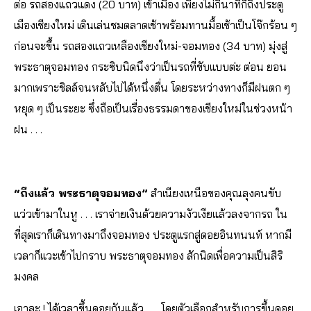
ต่อ รถสองแถวแดง (20 บาท) เข้าเมือง เพียงไม่กี่นาทีก็ถึงประตู
เมืองเชียงใหม่ เดินเล่นชมตลาดเช้าพร้อมทานมื้อเช้าเป็นโจ๊กร้อน ๆ
ก่อนจะขึ้น รถสองแถวเหลืองเชียงใหม่-จอมทอง (34 บาท) มุ่งสู่
พระธาตุจอมทอง กระซิบนิดนึงว่าเป็นรถที่ขับแบบต่ะ ต่อน ยอน
มากเพราะชิลล์จนหลับไปได้หนึ่งตื่น โดยระหว่างทางก็มีฝนตก ๆ
หยุด ๆ เป็นระยะ ซึ่งถือเป็นเรื่องธรรมดาของเชียงใหม่ในช่วงหน้า
ฝน . . .
“ถึงแล้ว พระธาตุจอมทอง”
สำเนียงเหนือของคุณลุงคนขับ
แว่วเข้ามาในหู . . . เราจ่ายเงินด้วยความงัวเงียแล้วลงจากรถ ใน
ที่สุดเราก็เดินทางมาถึงจอมทอง ประตูแรกสู่ดอยอินทนนท์ หากมี
เวลาก็แวะเข้าไปกราบ พระธาตุจอมทอง สักนิดเพื่อความเป็นสิริ
มงคล
เอาละ ! ได้เวลาขึ้นดอยกันแล้ว . . . โดยตัวเลือกสำหรับการขึ้นดอย