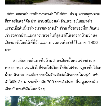
แต่ก่อนจะจากไปเราต้องหาทางไปให้ได้ก่อน ฮ่า ๆ เพราะจุดหมาย
ที่เราจะไปต่อก็คือ บ้านป่าบงเปียง แต่ (อีกแล้ว) จะไปอย่างไร
เพราะเมื่อคืนนี้เราโทรหารถหลายเจ้ามว้าก ทั้งรถของพี่คนขับคน
เก่า รถจากบ้านแม่กลางหลวง ในที่สุดเราก็ให้รถจากบ้านป่าบง
เปียงมารับโดยให้พี่ที่บ้านแม่กลางหลวงติอต่อให้ในราคา 1,400
บาท
สำหรับการเดินทางไปบ้านป่าบงเปียงนั้นค่อนข้างลำบาก
หากเอารถมาเองแล้วไม่ใช่รถโฟร์วิลหรือขับไม่ชำนาญอาจไปได้แค่
น้ำตกห้วยทรายเหลือง จากนั้นต้องติดต่อให้รถจากในหมู่บ้านขับ
เข้าไปอีก 2 ก.ม. ราคาไปกลับ 700 บาทต่อคันเท่านั้น ถูกมากเมื่อ
เทียบกับทางที่มันโหดจริง ๆ