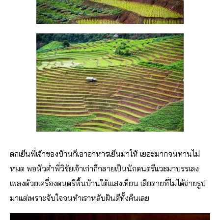
ตกเย็นพี่เจ้าของบ้านก็เอาอาหารเย็นมาให้ เยอะมากจนทานไม่
หมด พอหัวค่ำพี่วิชัยเจ้าเก่าก็กลายเป็นนักดนตรีแวะมาบรรเลง
เพลงด้วยเครื่องดนตรีพื้นบ้านใต้เแสงเทียน เสียดายที่ไม่ได้ถ่ายรูป
มาแต่เพราะจับใจจนทำเราหลับฝันดีทั้งคืนเลย