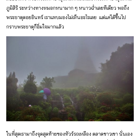
ภูมิสิริ ระหว่างทางหมอกหนามาก ๆ หนาวฉ่ำเลยทีเดียว พอถึง
พระธาตุดอยอินทร์ เราแทบมองไม่เห็นอะไรเลย แต่แค่ได้ขึ้นไป
กราบพระธาตุก็อิ่มใจมากแล้ว
ในที่สุดเรามาถึงจุดสุดท้ายของทัวร์รถเหลือง ตลาดชาวเขา นั่นเอง