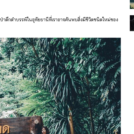
ป่าดึกดำบรรพ์ในอุทัยธานีที่เราอาจค้นพบสิ่งมีชีวิตชนิดใหม่ของ