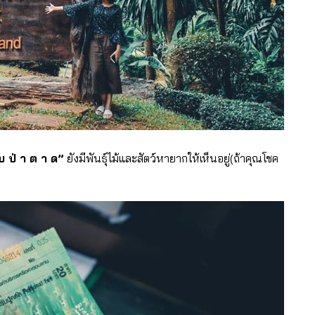
บ ป่ า ต า ด”
ยังมีพันธุ์ไม้และสัตว์หายากให้เห็นอยู่(ถ้าคุณโชค