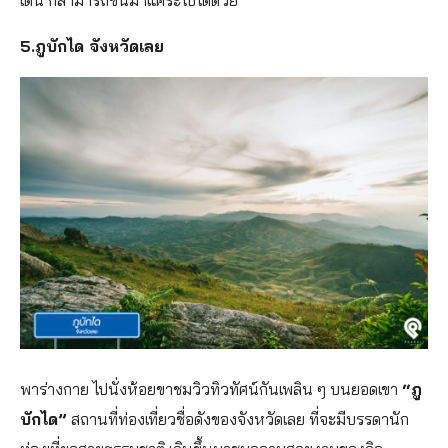
เดิน ก็สามารถขึ้นม้าแคระไปได้ด้วย
5.ภูบักได จังหวัดเลย
พาร่างกาย ไปนั่งห้อยขาชมวิวทิวทัศน์กันเพลิน ๆ บนยอดเขา
“ภู
บักได”
สถานที่ท่องเที่ยวชื่อดังของจังหวัดเลย ที่จะมีบรรดานัก