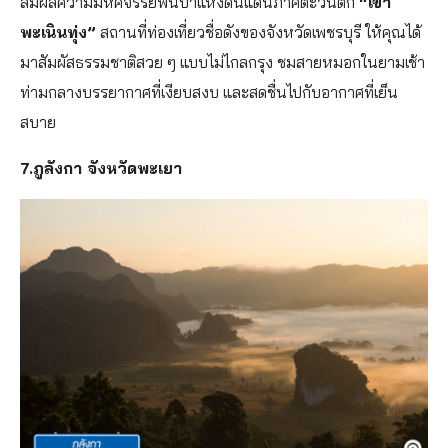
สัมผัสความมหัศจรรย์พื้นป่าแห่งดินแดนภาคตะวันตก
“เขา
พะเนินทุ่ง”
สถานที่ท่องเที่ยวชื่อดังของจังหวัดเพชรบุรี ให้คุณได้
มาสัมผัสธรรมชาติสวย ๆ แบบไม่ไกลกรุง ชมสายหมอกในยามเช้า
ท่ามกลางบรรยากาศที่เงียบสงบ และสดชื่นไปกับอากาศที่เย็น
สบาย
7.ภูลังกา จังหวัดพะเยา