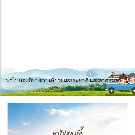
พาไปหลงรัก “เขา” เที่ยวชมธรรมชาติ และสายหมอก