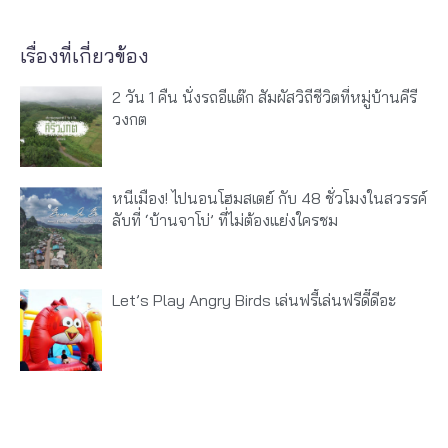
เรื่องที่เกี่ยวข้อง
2 วัน 1 คืน นั่งรถอีแต๊ก สัมผัสวิถีชีวิตที่หมู่บ้านคีรี
วงกต
หนีเมือง! ไปนอนโฮมสเตย์ กับ 48 ชั่วโมงในสวรรค์
ลับที่ ‘บ้านจาโบ่’ ที่ไม่ต้องแย่งใครชม
Let’s Play Angry Birds เล่นฟรี้เล่นฟรีดี๊ดีอะ