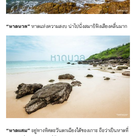
“หาดนวล”
หาดแห่งความสงบ น่าไปนั่งสมาธิฟังเสียงคลื่
นมาก
“หาดแสม”
อยู่ทางทิศตะวันตกเฉียงใต้ข
องเกาะ ถือว่าเป็นหาดที่