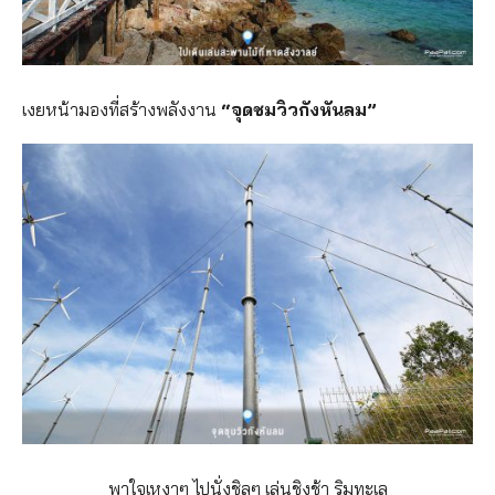
เงยหน้ามองที่สร้างพลังงาน
“จุดชมวิวกังหันลม”
พาใจเหงาๆ ไปนั่งชิลๆ เล่นชิงช้า ริมทะเล