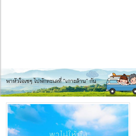
พาหัวใจเซๆ ไปพักทะเลที่ “เกาะล้าน” กัน