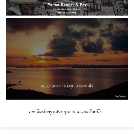
อย่าลืมถ่ายรูปสวยๆ มาฝากแอดด้วยน๊า…