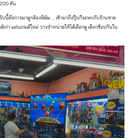
 200 คัน
ทริปนี้คือการมาดูกล้องฟิล์ม … เข้ามาถึงปุ๊บก็จะพบกับร้านขาย
กมส์เก่า แผ่นเกมส์ใหม่ วางจำหน่ายให้ได้เลือกดู เลือกช้อปกันใน