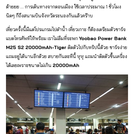
ด้ายยย … การเดินทางจากดอนเมือง ใช้เวลาประมาณ 1 ชั่วโมง
นิดๆ ก็ถึงสนามบินจังหวัดระนองกันแล้วคร๊าบ
เที่ยวครั้งนี้มีแต่โปรแกรมไปดำน้ำ เที่ยวเกาะ ก็ต้องเตรียมตัวชาร์จ
แบตโทรศัพท์ให้พร้อม เราไม่ลืมที่จะพก
Yoobao Power Bank
M25 S2 20000mAh-Tiger
ติดตัวไปกับทริปนี้ด้วย ชาร์จง่าย
แถมอยู่ได้นานอีกด้วย สบายกันละทีนี้ หุหุ แถมนำติดตัวขึ้นเครื่อง
ได้เลยเพราะขนาดไม่เกิน
20000mAh