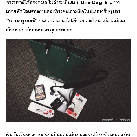
ธรรมชาติใต้ท้องทะเล ไม่ว่าจะเป็นแบบ
One Day Trip “4
เกาะหัวใจมรกต”
และ เที่ยวชมเกาะเปิดใหม่แบบกริ๊บๆ เลย
“เกาะบรูเออร์”
จะสวยงาม น่าไปเที่ยวขนาดไหน พร้อมแล้วมา
เก็บกระเป๋ากันก่อนเลย ลุยยยยยยย
เริ่มต้นเดินทางจากสนามบินดอนเมือง มุ่งตรงสู่จังหวัดระนอง กัน