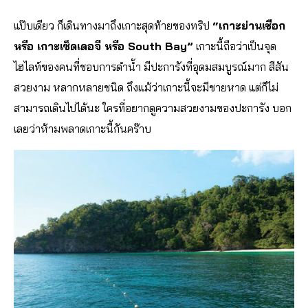
แป๊บเดียว ก็เดินทางมาถึงเกาะสุดท้ายของทริป
“เกาะย่านเชือก
หรือ เกาะเซ็ดเดอจี หรือ South Bay”
เกาะนี้ถือว่าเป็นจุด
ไฮไลท์ของคนที่ชอบการดำน้ำ มีปะการังที่อุดมสมบูรณ์มาก สีสัน
สวยงาม หลากหลายชนิด ถึงแม้ว่าเกาะนี้จะมีชายหาด แต่ก็ไม่
สามารถเดินไปได้นะ ใครที่อยากดูความสวยงามของปะการัง บอก
เลยว่าห้ามพลาดเกาะนี้กันคร๊าบ