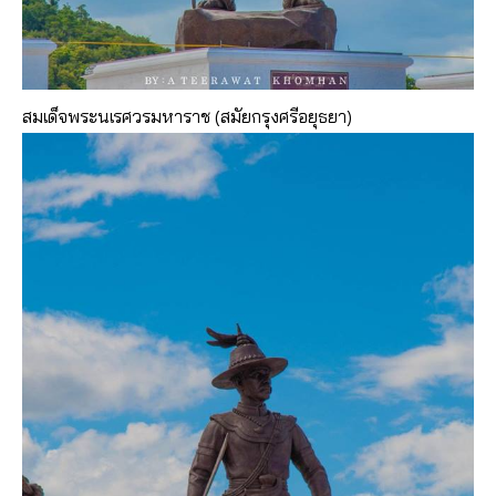
สมเด็จพระนเรศวรมหาราช (สมัยกรุงศรีอยุธยา)