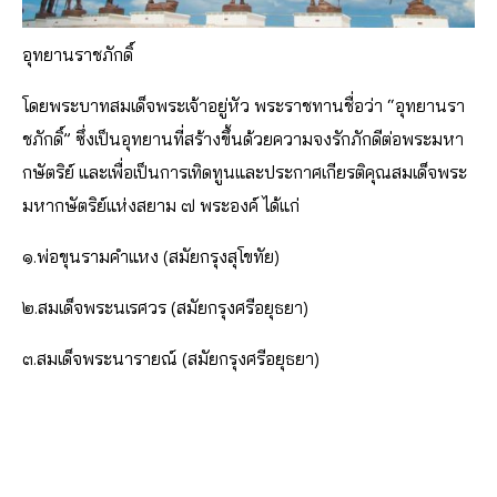
อุทยานราชภักดิ์
โดยพระบาทสมเด็จพระเจ้าอยู่หัว พระราชทานชื่อว่า “อุทยานรา
ชภักดิ์” ซึ่งเป็นอุทยานที่สร้างขึ้นด้วยความจงรักภักดีต่อพระมหา
กษัตริย์ และเพื่อเป็นการเทิดทูนและประกาศเกียรติคุณสมเด็จพระ
มหากษัตริย์แห่งสยาม ๗ พระองค์ ได้แก่
๑.พ่อขุนรามคำแหง (สมัยกรุงสุโขทัย)
๒.สมเด็จพระนเรศวร (สมัยกรุงศรีอยุธยา)
๓.สมเด็จพระนารายณ์ (สมัยกรุงศรีอยุธยา)