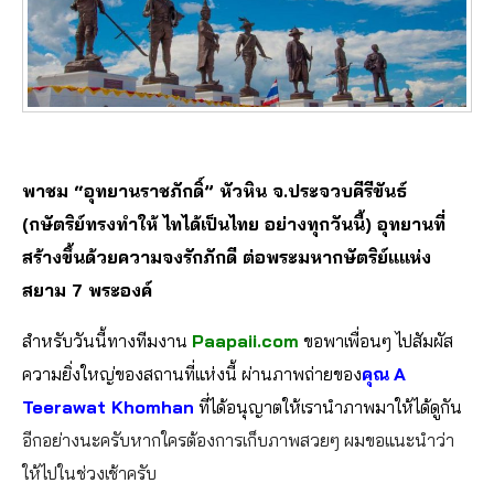
พาชม “อุทยานราชภักดิ์” หัวหิน จ.ประจวบคีรีขันธ์
(กษัตริย์ทรงทำให้ ไทได้เป็นไทย อย่างทุกวันนี้) อุทยานที่
สร้างขึ้นด้วยความจงรักภักดี ต่อพระมหากษัตริย์แแห่ง
สยาม 7 พระองค์
สำหรับวันนี้ทางทีมงาน
Paapaii.com
ขอพาเพื่อนๆ ไปสัมผัส
ความยิ่งใหญ่ของสถานที่แห่งนี้ ผ่านภาพถ่ายของ
คุณ
A
Teerawat Khomhan
ที่ได้อนุญาตให้เรานำภาพมาให้ได้ดูกัน
อีกอย่างนะครับหากใครต้องการเก็บภาพสวยๆ ผมขอแนะนำว่า
ให้ไปในช่วงเช้าครับ