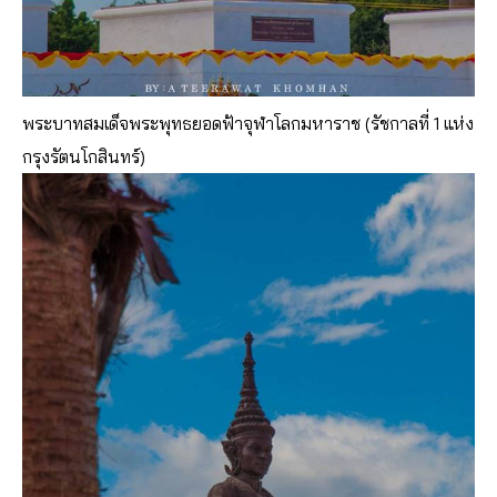
พระบาทสมเด็จพระพุทธยอดฟ้าจุฬาโลกมหาราช (รัชกาลที่ 1 แห่ง
กรุงรัตนโกสินทร์)