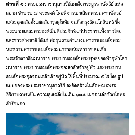
ส่วนที่ ๑ :
พระบรมราชานุสาวรีย์สมเด็จพระบูรพกษัตริย์ แห่ง
สยาม จำนวน ๗ พระองค์ โดยพิจารณาเลิอกพระมหากษัตรย์
แต่ละยุคสมัยตั้งแต่สมัยกรุงสุโขทัย จนถึงกรุงรัตนโกสินทร์ ชึ่ง
พระนามแต่ละพระองค์เป็นที่ประจักษ์แก่ประชาชนทั้งชาวไทย
และชาวต่างชาติ ได้แก่ พ่อขุนรามคำแหงมหาราช สมเด็จพระ
นเรศวรมหาราช สมเด็จพระนารายณ์มหาราช สมเด็จ
พระเจ้าตากสินมหาราช พระบาทสมเด็จพระพุทธยอดฟ้าจุฬาโลก
มหาราช พระบาทสมเด็จพระจอมเกล้าเจ้าอยู่หัว และพระบาท
สมเด็จพระจุลจอมเกล้าเจ้าอยู่หัว ใช้พื้นที่ประมาณ ๕ ไร่ โดยรูป
แบบของพระบรมราชานุสาวรีย์ จะจัดสร้างในลักษณะพระ
อิริยาบถทรงยืน ความสูงเฉลี่ยไม่เกิน ๑๓.๙ เมตร หล่อด้วยโลหะ
สำริดนอก