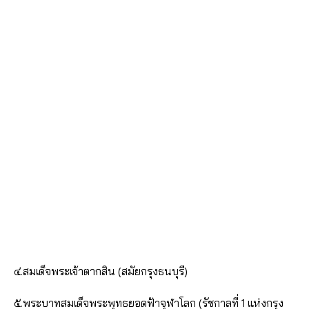
๔.สมเด็จพระเจ้าตากสิน (สมัยกรุงธนบุรี)
๕.พระบาทสมเด็จพระพุทธยอดฟ้าจุฬาโลก (รัชกาลที่ 1 แห่งกรุง