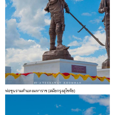
พ่อขุนรามคำแหงมหาราช (สมัยกรุงสุโขทัย)