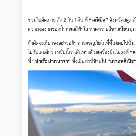
ชวนไปติดเกาะ สัก 2 วัน 1 คืน ที่
“หลีเป๊ะ”
จังหวัดสตูล ก
ความงดงามของน้ำทะเลสีฟ้าใส หาดทรายสีขาวเนียนนุ่ม 
ถ้าคิดจะเที่ยวจงอย่ารอช้า การผจญภัยในที่ที่ไม่เคยไปนั้
ไปกันเลยดีกว่า ทริปนี้เราเดินทางด้วยเครื่องบินไปลงที่
“ส
ที่
“ท่าเรือปากบารา”
ซึ่งเป็นท่าที่ข้ามไป
“เกาะหลีเป๊ะ