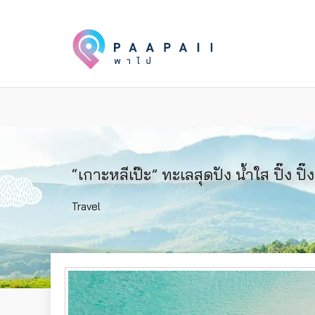
“เกาะหลีเป๊ะ” ทะเลสุดปัง น้ำใส ปิ๊ง ปิ๊ง
Travel