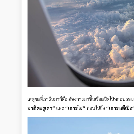
เหตุผลที่เรารีบมาก็คือ ต้องการมาขึ้นเรือสปีดโบ๊ทก่อนรอ
ชาติตะรุเตา”
และ
“เกาะไข่”
ก่อนไปถึง
“เกาะหลีเป๊ะ