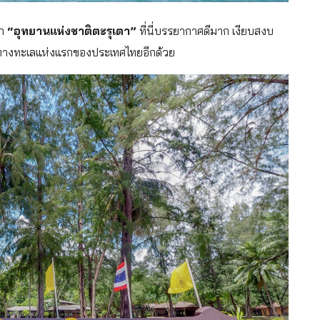
รก
“อุทยานแห่งชาติตะรุเตา”
ที่นี่บรรยากาศดีมาก เงียบสงบ
ิทางทะเลแห่งแรกของประเทศไทยอีกด้วย