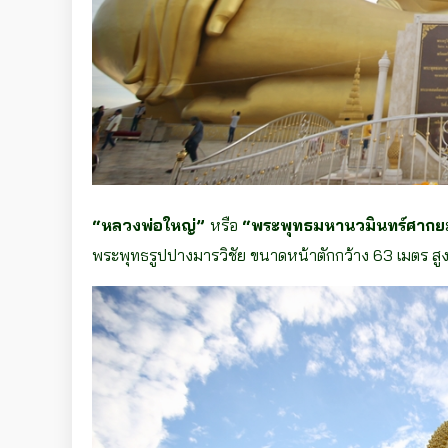
“หลวงพ่อใหญ่”
หรือ
“พระพุทธมหานวมินทร์ศากยม
พระพุทธรูปปางมารวิชัย ขนาดหน้าตักกว้าง 63 เมตร สู