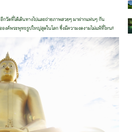
นอีกวัดที่ได้เดินทางไปและถ่ายภาพสวยๆ มาฝากแฟนๆ กัน
คือองค์พระพุทธรูปใหญ่สุดในโลก ซึ่งมีความงดงามไม่แพ้ที่ไหน!!