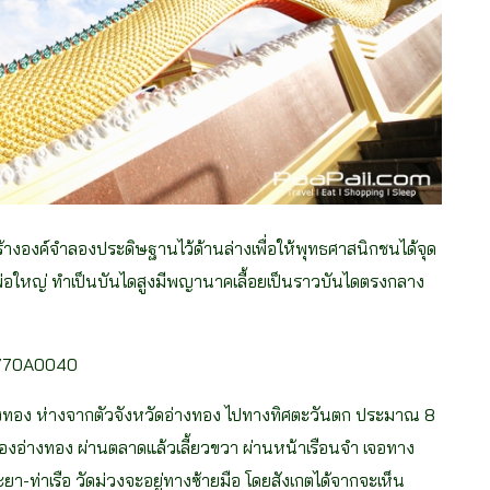
สร้างองค์จำลองประดิษฐานไว้ด้านล่างเพื่อให้พุทธศาสนิกชนได้จุด
พ่อใหญ่ ทำเป็นบันไดสูงมีพญานาคเลื้อยเป็นราวบันไดตรงกลาง
อ่างทอง ห่างจากตัวจังหวัดอ่างทอง ไปทางทิศตะวันตก ประมาณ 8
ืองอ่างทอง ผ่านตลาดแล้วเลี้ยวขวา ผ่านหน้าเรือนจำ เจอทาง
ยา-ท่าเรือ วัดม่วงจะอยู่ทางซ้ายมือ โดยสังเกตได้จากจะเห็น