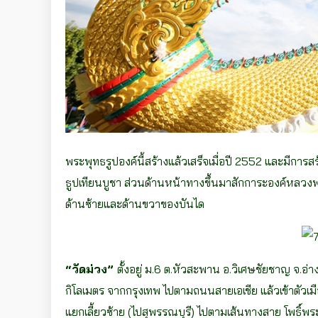
พระพุทธรูปองค์นี้สร้างแล้วเสร็จเมื่อปี 2552 และมีการ
ธูปเทียนบูชา ส่วนด้านหน้าทางขึ้นมาสักการะองค์หลวง
ด้านซ้ายและด้านขวาของบันได
“วัดม่วง”
ตั้งอยู่ ม.6 ต.หัวสะพาน อ.วิเศษชัยชาญ จ.
กิโลเมตร จากกรุงเทพ ไปตามถนนสายเอเชีย แล้วเข้าตัวเม
แยกเลี้ยวซ้าย (ไปสุพรรณบุรี) ไปตามเส้นทางสาย โพธิ์พระ