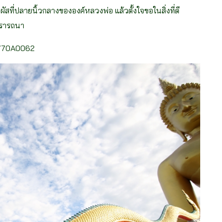
สที่ปลายนิ้วกลางขององค์หลวงพ่อ แล้วตั้งใจขอในสิ่งที่ดี
จปรารถนา