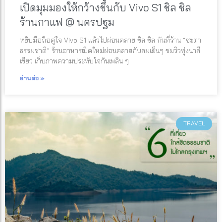
เปิดมุมมองให้กว้างขึ้นกับ Vivo S1 ชิล ชิล
ร้านกาแฟ @ นครปฐม
หยิบมือถือคู่ใจ Vivo S1 แล้วไปผ่อนคลาย ชิล ชิล กันที่ร้าน “ชะตา
ธรรมชาติ” ร้านอาหารเปิดใหม่ผ่อนคลายกับลมเย็นๆ ชมวิวทุ่งนาสี
เขียว เก็บภาพความประทับใจกันเพลิน ๆ
อ่านต่อ »
TRAVEL