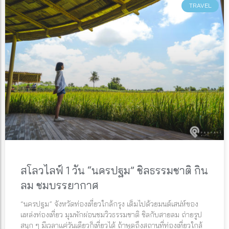
TRAVEL
สโลวไลฟ์ 1 วัน “นครปฐม” ชิลธรรมชาติ กิน
ลม ชมบรรยากาศ
“นครปฐม” จังหวัดท่องเที่ยวใกล้กรุง เต็มไปด้วยมนต์เสน่ห์ของ
แหล่งท่องเที่ยว มุมพักผ่อนชมวิวธรรมชาติ ชิลกับสายลม ถ่ายรูป
สนุก ๆ มีเวลาแค่วันเดียวก็เที่ยวได้ ถ้าพูดถึงสถานที่ท่องเที่ยวใกล้