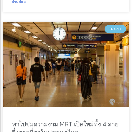
อ่านต่อ »
TRAVEL
พาไปชมความงาม MRT เปิดใหม่ทั้ง 4 สาย