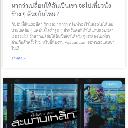
หากว่าเปลี่ยนให้ฉันเป็นเขา จะไปเที่ยวนั่ง
ข้าง ๆ ด้วยกันไหม?
กับฉันที่เห็นเธอมีค่า รักเธอมากกว่า กลับทำอะไรให้เธอไม่ได้เลย
ประโยคสั้น ๆ แต่มันจี้ใจดำสุด ๆ สำหรับคนที่ทำได้แค่ปลอบเวลา
เธอร้องไห้ ถ้าหากเปลี่ยนให้ฉันเป็นเขาได้จริง ๆ เราลองไปเที่ยว
ด้วยกันสักครั้งไหม ทริปนี้ทีมงาน Paapaii.com ขอพาเธอและเขา
ไปเที
อ่านต่อ »
TRAVEL