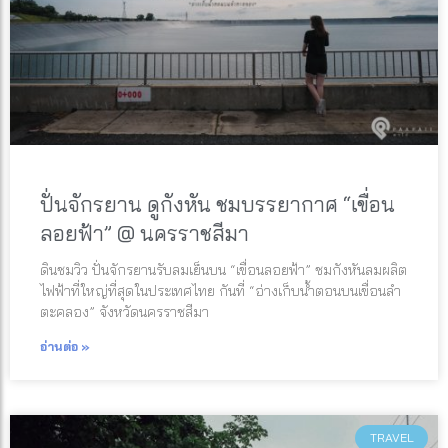
ปั่นจักรยาน ดูกังหัน ชมบรรยากาศ “เขื่อน
ลอยฟ้า” @ นครราชสีมา
ดินชมวิว ปั่นจักรยานรับลมเย็นบน “เขื่อนลอยฟ้า” ชมกังหันลมผลิต
ไฟฟ้าที่ใหญ่ที่สุดในประเทศไทย กันที่ “อ่างเก็บน้ำตอนบนเขื่อนลำ
ตะคลอง” จังหวัดนครราชสีมา
อ่านต่อ »
TRAVEL