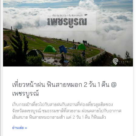
เที่ยวหน้าฝน ฟินสายหมอก 2 วัน 1 คืน @
เพชรบูรณ์
เก็บกระเป๋าเที่ยวไปกับสายฝนกับสถานที่ท่องเที่ยวสุดฮิตของ
จังหวัดเพชรบูรณ์ ชมธรรมชาติที่สวยงาม ผ่อนคลายไปกับอากาศ
เย็นสบาย ฟินสายหมอกยามเช้า แค่ 2 วัน 1 คืน ก็ฟินแล้ว
อ่านต่อ »