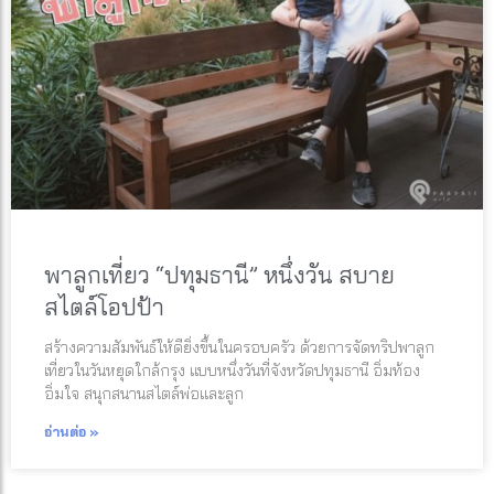
พาลูกเที่ยว “ปทุมธานี” หนึ่งวัน สบาย
สไตล์โอปป้า
สร้างความสัมพันธ์ให้ดียิ่งขึ้นในครอบครัว ด้วยการจัดทริปพาลูก
เที่ยวในวันหยุดใกล้กรุง แบบหนึ่งวันที่จังหวัดปทุมธานี อิ่มท้อง
อิ่มใจ สนุกสนานสไตล์พ่อและลูก
อ่านต่อ »