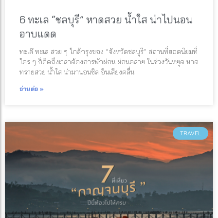
6 ทะเล “ชลบุรี” หาดสวย น้ำใส น่าไปนอน
อาบแดด
ทะเล๊ ทะเล สวย ๆ ใกล้กรุงของ “จังหวัดชลบุรี” สถานที่ยอดนิยมที่
ใคร ๆ ก็คิดถึงเวลาต้องการพักผ่อน ผ่อนคลาย ในช่วงวันหยุด หาด
ทรายสวย น้ำใส น่ามานอนชิล อินเสียงคลื่น
อ่านต่อ »
TRAVEL