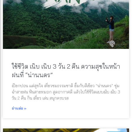
ใช้ชีวิต เนิบ เนิบ 3 วัน 2 คืน ความสุขในหน้า
ฝนที่ “น่านนคร”
เปียกปอน แต่สุขใจ เที่ยวชมธรรมชาติ ยิ้มกับสีเขียว “น่านนคร” ชุ่ม
ฉ่ำสายฝน ฟินสายหมอก สูดอากาศดี แล้วไปใช้ชีวิตแบบเนิบ เนิบ 3
วัน 2 คืน กิน เที่ยว เล่น สนุกครบรส
อ่านต่อ »