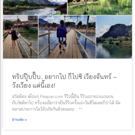
ทริปปุ๊บปั๊บ.. อยากไป ก็ไปซิ เวียงจันทร์ –
วังเวียง แค่นี้เอง!
สวัสดีค่ะ เพื่อนๆ Paapaii.com รีวิวนี้เป็น รีวิวแรกของแอนบน
เว็บไซต์พาไป หรือจะเรียกว่าเป็นรีวิวครั้งแรกในชีวิตเลยก็ว่าได้ ผิด
พลาดประการใดให้อภัยกันด้วยนะคะ .. ^^
อ่านต่อ »