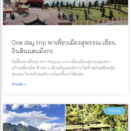
One day trip พาเที่ยวเมืองสุพรรณ เยือน
ถิ่นดินแดนมังกร
วันนี้ขอพาเพื่อนๆ ชาว Paapaii.com เที่ยวเมืองสุพรรณแวะทา
นก๊วยเตี๋ยวเป็ด ข้างทาง เยือนดินแดนมังกร ปิดท้ายด้วยเยี่ยมคุ้ม
ขุนแผน ใครพร้อมแล้วกระโดดขึ้นรถได้เลยย ..
อ่านต่อ »
TRAVEL