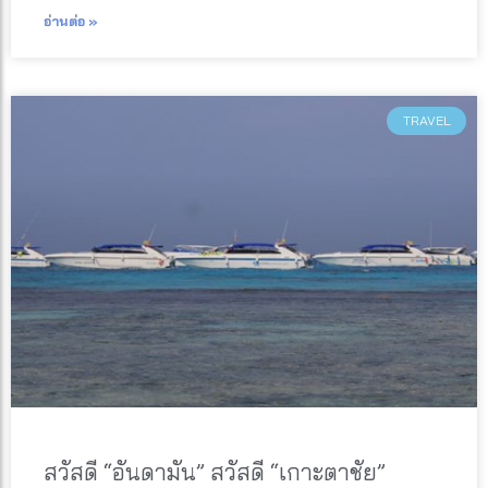
อ่านต่อ »
TRAVEL
สวัสดี “อันดามัน” สวัสดี “เกาะตาชัย”