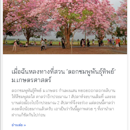
เมื่อฉันหลงทางที่สวน ‘ดอกชมพูพันธุ์ทิพย์’
ม.เกษตรศาสตร์
ดอกชมพูพันธุ์ทิพย์ ม.เกษตร กำแพงแสน ทยอยออกดอกผลิบาน
ให้สีชมพูสดใส คาดว่าอีกประมาณ 1 สัปดาห์จะบานเต็มที่ และจะ
บานต่อเนื่องไปอีกประมาณ 2 สัปดาห์จึงจะร่วง แต่ตอนนี้คาดว่า
คงเหลือน้อยมากแล้วครับ เอาเป็นว่าวันนี้ดูภาพสวย ๆ ที่เรานำมา
ฝากแก้ขัดกันไปก่อน
อ่านต่อ »