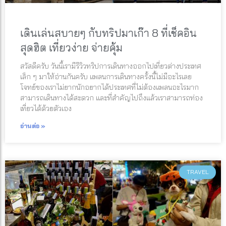
เดินเล่นสบายๆ กับทริปมาเก๊า 8 ที่เช็คอิน
สุดฮิต เที่ยวง่าย จ่ายคุ้ม
สวัสดีครับ วันนี้เรามีรีวิวทริปการเดินทางออกไปเที่ยวต่างประเทศ
เล็ก ๆ มาให้อ่านกันครับ แพลนการเดินทางครั้งนี้ไม่มีอะไรเลย
โจทย์ของเราไม่ยากนักอยากได้ประเทศที่ไม่ต้องแพลนอะไรมาก
สามารถเดินทางได้สะดวก และที่สำคัญไปถึงแล้วเราสามารถท่อง
เที่ยวได้ด้วยตัวเอง
อ่านต่อ »
TRAVEL