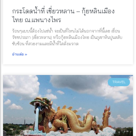
กระโดดน้ำที่ เชี่ยวหลาน – กุ้ยหลินเมือง
ไทย ณ.แพนางไพร
ร้อนๆแบบนี้ต้องไปแช่น้ำ จะเป็นที่ไหนไม่ได้นอกจากที่นี้เลย เขื่อน
รัชชประภา (เชี่ยวหลาน) หรือกุ้ยหลินเมืองไทย เป็นภูเขาหินปูนสลับ
ซับซ้อน ที่สวยงามและมีน้ำที่ใสดั่งมรกต
อ่านต่อ »
TRAVEL