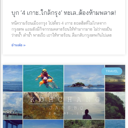
บุก ‘4 เกาะ..ใกล้กรุง‘ ทะเล..ต้องห้ามพลาด!
หนีความร้อนเมืองกรุง ไปเที่ยว 4 เกาะ ยอดฮิตที่ไม่ไกลจาก
กรุงเทพ แถมยังมีกิจกรรมคลายร้อนให้ทำมากมาย ไม่ว่าจะเป็น
ว่ายน้ำ ดำน้ำ พายเรือ เอาให้หายร้อน..ลืมกลับกรุงเทพกันไปเลย
อ่านต่อ »
TRAVEL