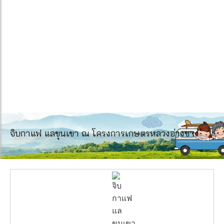
จิบกาแฟ แลขุนเขา ณ โครงการเกษตรหลวงอ่างขาง