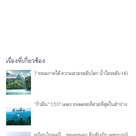
เรื่องที่เกี่ยวข้อง
7 ทะเลภาคใต้ ความสวยระดับโลก น้ำใสระดับ HD
“กิ่วฝิ่น” 1,517 เมตร ยอดดอยที่สวยที่สุดในลำปาง
หนีฝนไปเจอนี่…..ทะเลหมอก ที่ภูทับเบิก เพชรบูรณ์