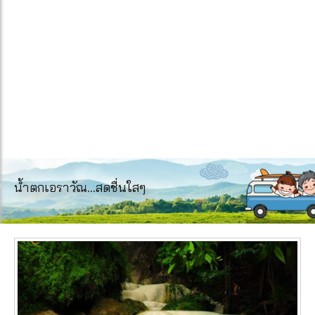
น้ำตกเอราวัณ…สดชื่นใสๆ