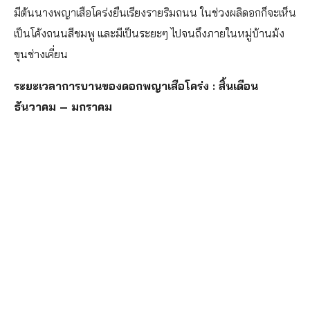
มีต้นนางพญาเสือโคร่งยืนเรียงรายริมถนน ในช่วงผลิดอกก็จะเห็น
เป็นโค้งถนนสีชมพู และมีเป็นระยะๆ ไปจนถึงภายในหมู่บ้านม้ง
ขุนช่างเคี่ยน
ระยะเวลาการบานของดอกพญาเสือโคร่ง : สิ้นเดือน
ธันวาคม – มกราคม