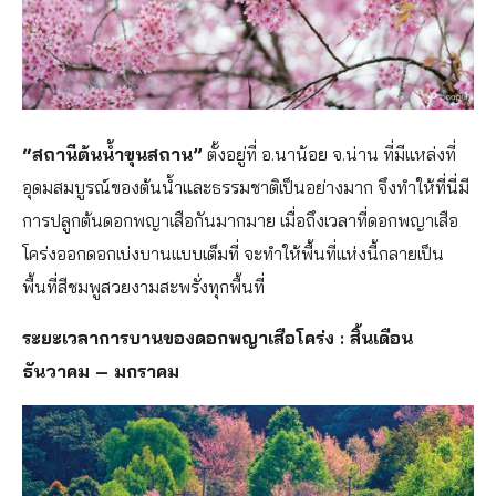
“สถานีต้นน้ำขุนสถาน”
ตั้งอยู่ที่ อ.นาน้อย จ.น่าน ที่มีแหล่งที่
อุดมสมบูรณ์ของต้นน้ำและธรรมชาติเป็นอย่างมาก จึงทำให้ที่นี่มี
การปลูกต้นดอกพญาเสือกันมากมาย เมื่อถึงเวลาที่ดอกพญาเสือ
โคร่งออกดอกเบ่งบานแบบเต็มที่ จะทำให้พื้นที่แห่งนี้กลายเป็น
พื้นที่สีชมพูสวยงามสะพรั่งทุกพื้นที่
ระยะเวลาการบานของดอกพญาเสือโคร่ง : สิ้นเดือน
ธันวาคม – มกราคม