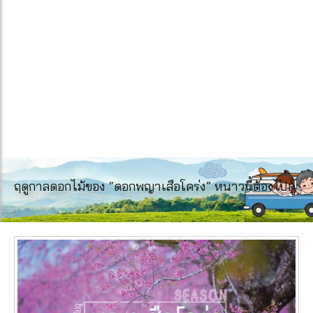
ฤดูกาลดอกไม้ของ “ดอกพญาเสือโคร่ง” หนาวนี้ต้องไปดู