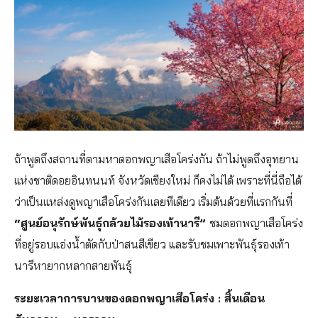
ถ้าพูดถึงสถานที่ตามหาดอกพญาเสือโคร่งกัน ถ้าไม่พูดถึงอุทยาน
แห่งชาติดอยอินทนนท์ จังหวัดเชียงใหม่ ก็คงไม่ได้ เพราะที่นี่ถือได้
ว่าเป็นแหล่งดูพญาเสือโคร่งกันเลยทีเดียว เริ่มต้นด้วยที่แรกกันที่
“ศูนย์อนุรักษ์พันธุ์กล้วยไม้รองเท้านารี”
ชมดอกพญาเสือโคร่ง
ที่อยู่รอบแอ่งน้ำตัดกับป่าสนสีเขียว และรับชมเพาะพันธุ์รองเท้า
นารีหายากหลากสายพันธุ์
ระยะเวลาการบานของดอกพญาเสือโคร่ง : สิ้นเดือน