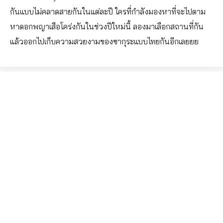
กันแบบไม่คลาดสายกันในแต่ละปี ใครที่กำลังมองหาที่จะไปตาม
หาดอกพญาเสือโคร่งกันในช่วงปีใหม่นี้ ลองมาเลือกสถานที่กัน
แล้วออกไปเก็บความสวยงามของซากุระแบบไทยกันอีกเลยยย