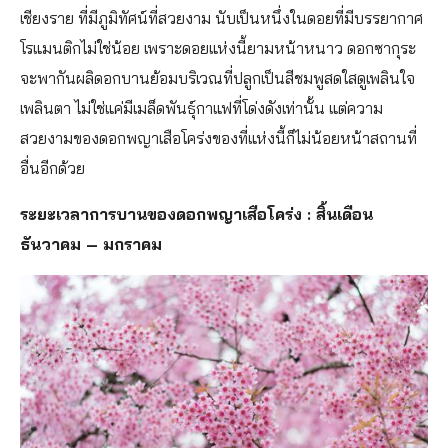
เชียงราย ที่มีภูมิทัศน์ที่สวยงาม นับเป็นหนึ่งในดอยที่มีบรรยากาศ
โรแมนติกไม่ใช่น้อย เพราะดอยแห่งนี้ยามหน้าหนาว ดอกซากุระ
จะพากันผลิดอกบานย้อมบริเวณที่ปลูกเป็นสีชมพูสดใสดูเพลินใจ
เพลินตา ไม่ใช่แค่มีเมล็ดพันธุ์กาแฟที่โด่งดังเท่านั้น แต่ความ
สวยงามของดอกพญาเสือโคร่งของที่แห่งนี้ก็ไม่น้อยหน้าสถานที่
อื่นอีกด้วย
ระยะเวลาการบานของดอกพญาเสือโคร่ง : สิ้นเดือน
ธันวาคม – มกราคม