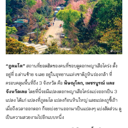
“ภูลมโล”
สถานที่ยอดฮิตของคนที่ชอบดูดอกพญาเสือโคร่ง ตั้ง
อยู่ที่ อ.ด่านซ้าย จ.เลย อยู่ในอุทยานแห่งชาติภูหินร่องกล้า ที่
ครอบคลุมพื้นที่ถึง 3 จังหวัด คือ
พิษณุโลก, เพชรบูรณ์ และ
จังหวัดเลย
โดยที่นี่จะมีแปลงดอกพญาเสือโคร่งแบ่งออกเป็น 3
แปลง ได้แก่ แปลงที่ภูลมโล แปลงก้อนหินใหญ่ และแปลงภูขี้เถ้า
เมื่อถืงเวลาออกดอก ก็จะเบ่งยานออกมาเป็นแปลงๆ แบ่งสัดส่วน ดู
เป็นความสวยงามไปอีกแบบหนึ่ง