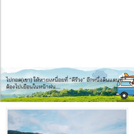
ไปกอด(เขา) ให้หายเหนื่อยที่ “คีรีวง” อีกหนึ่งดินแดนที่
ต้องไปเยือนในหน้าฝน….