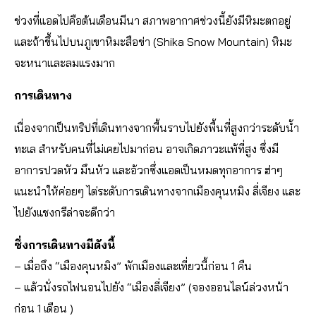
ช่วงที่แอดไปคือต้นเดือนมีนา สภาพอากาศช่วงนี้ยังมีหิมะตกอยู่
และถ้าขึ้นไปบนภูเขาหิมะสือข่า (Shika Snow Mountain) หิมะ
จะหนาและลมแรงมาก
การเดินทาง
เนื่องจากเป็นทริปที่เดินทางจากพื้นราบไปยังพื้นที่สูงกว่าระดับน้ำ
ทะเล สำหรับคนที่ไม่เคยไปมาก่อน อาจเกิดภาวะแพ้ที่สูง ซึ่งมี
อาการปวดหัว มึนหัว และอ้วกซึ่งแอดเป็นหมดทุกอาการ ฮ่าๆ
แนะนำให้ค่อยๆ ไต่ระดับการเดินทางจากเมืองคุนหมิง ลี่เจียง และ
ไปยังแชงกรีล่าจะดีกว่า
ซึ่งการเดินทางมีดังนี้
– เมื่อถึง “เมืองคุนหมิง” พักเมืองและเที่ยวนี้ก่อน 1 คืน
– แล้วนั่งรถไฟนอนไปยัง “เมืองลี่เจียง” (จองออนไลน์ล่วงหน้า
ก่อน 1 เดือน )