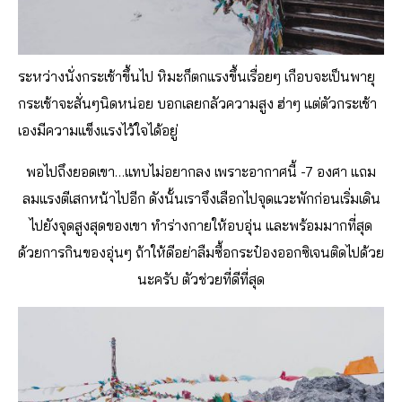
ระหว่างนั่งกระเช้าขึ้นไป หิมะก็ตกแรงขึ้นเรื่อยๆ เกือบจะเป็นพายุ
กระเช้าจะสั่นๆนิดหน่อย บอกเลยกลัวความสูง ฮ่าๆ แต่ตัวกระเช้า
เองมีความแข็งแรงไว้ใจได้อยู่
พอไปถึงยอดเขา…แทบไม่อยากลง เพราะอากาศนี้ -7 องศา แถม
ลมแรงตีเสกหน้าไปอีก ดังนั้นเราจึงเลือกไปจุดแวะพักก่อนเริ่มเดิน
ไปยังจุดสูงสุดของเขา ทำร่างกายให้อบอุ่น และพร้อมมากที่สุด
ด้วยการกินของอุ่นๆ ถ้าให้ดีอย่าลืมซื้อกระป๋องออกซิเจนติดไปด้วย
นะครับ ตัวช่วยที่ดีที่สุด