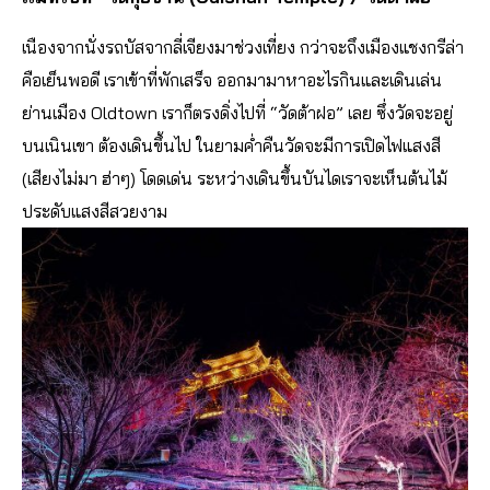
เนืองจากนั่งรถบัสจากลี่เจียงมาช่วงเที่ยง กว่าจะถึงเมืองแชงกรีล่า
คือเย็นพอดี เราเข้าที่พักเสร็จ ออกมามาหาอะไรกินและเดินเล่น
ย่านเมือง Oldtown เราก็ตรงดิ่งไปที่ “วัดต้าฝอ” เลย ซึ่งวัดจะอยู่
บนเนินเขา ต้องเดินขึ้นไป ในยามค่ำคืนวัดจะมีการเปิดไฟแสงสี
(เสียงไม่มา ฮ่าๆ) โดดเด่น ระหว่างเดินขึ้นบันไดเราจะเห็นต้นไม้
ประดับแสงสีสวยงาม