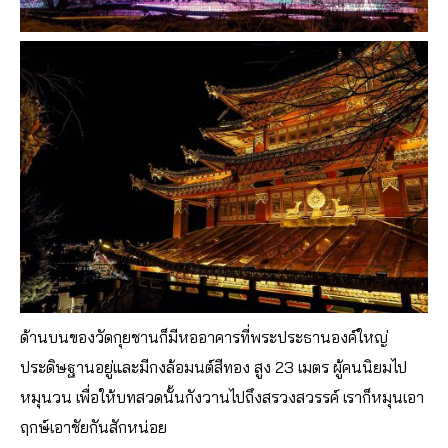
ด้านบนของวัดกุยชานก็มีหออาคารที่พระประธานองค์ใหญ่
ประดิษฐานอยู่และมีกงล้อมนต์สีทอง สูง 23 เมตร ผู้คนนิยมไป
หมุนวน เพื่อให้บทสวดนั้นกังวานไปถึงสรวงสวรรค์ เราก็หมุนเอา
ฤกษ์เอาชัยกันสักหน่อย