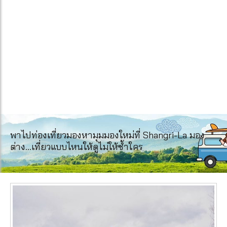
พาไปท่องเที่ยวมองหามุมมองใหม่ที่ Shangri-La มอง
ต่าง…เที่ยวแบบไหนให้ดูไม่ให้ซ้ำใคร