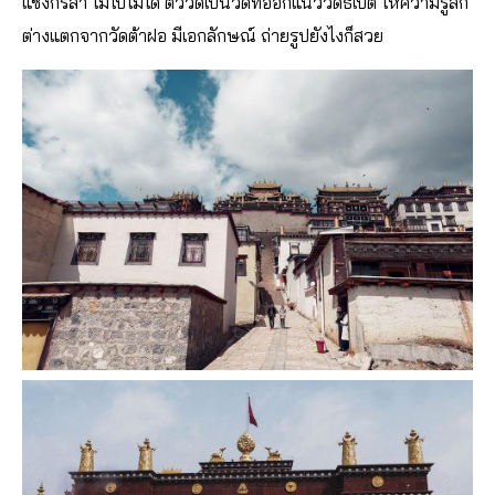
แชงกรีล่า ไม่ไปไม่ได้ ตัววัดเป็นวัดที่ออกแนววัดธิเบต ให้ความรู้สึก
ต่างแตกจากวัดต้าฝอ มีเอกลักษณ์ ถ่ายรูปยังไงก็สวย