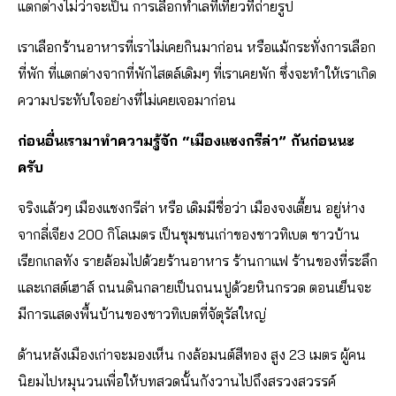
แตกต่างไม่ว่าจะเป็น การเลือกทำเลที่เที่ยวที่ถ่ายรูป
เราเลือกร้านอาหารที่เราไม่เคยกินมาก่อน หรือแม้กระทั่งการเลือก
ที่พัก ที่แตกต่างจากที่พักไสตล์เดิมๆ ที่เราเคยพัก ซึ่งจะทำให้เราเกิด
ความประทับใจอย่างที่ไม่เคยเจอมาก่อน
ก่อนอื่นเรามาทำความรู้จัก “เมืองแชงกรีล่า” กันก่อนนะ
ครับ
จริงแล้วๆ เมืองแชงกรีล่า หรือ เดิมมีชื่อว่า เมืองจงเตี้ยน อยู่ห่าง
จากลี่เจียง 200 กิโลเมตร เป็นชุมชนเก่าของชาวทิเบต ชาวบ้าน
เรียกเกลทัง รายล้อมไปด้วยร้านอาหาร ร้านกาแฟ ร้านของที่ระลึก
และเกสต์เฮาส์ ถนนดินกลายเป็นถนนปูด้วยหินกรวด ตอนเย็นจะ
มีการแสดงพื้นบ้านของชาวทิเบตที่จัตุรัสใหญ่
ด้านหลังเมืองเก่าจะมองเห็น กงล้อมนต์สีทอง สูง 23 เมตร ผู้คน
นิยมไปหมุนวนเพื่อให้บทสวดนั้นกังวานไปถึงสรวงสวรรค์