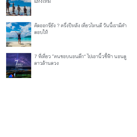
แห่งใหม่
คิดออกรึยัง ? ครึ่งปีหลัง เที่ยวไหนดี วันนี้เรามีคำ
ตอบให้
7 ที่เที่ยว “คนชอบนอนดึก” ไปเอานิ้วชี้ฟ้า นอนดู
ดาวล้านดวง