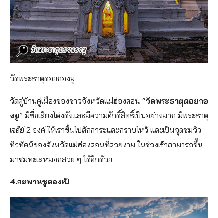
วัดพระธาตุดอยกองมู
วัดคู่บ้านคู่เมืองของชาวจังหวัดแม่ฮ่องสอน “
วัดพระธาตุดอยกอ
งมู
” มีชื่อเสียงโด่งดังและมีความศักดิ์สิทธิ์เป็นอย่างมาก มีพระธาตุ
เจดีย์ 2 องค์ ให้เราขึ้นไปสักการะและกราบไหว้ และเป็นจุดชมวิว
ทิวทัศน์ของจังหวัดแม่ฮ่องสอนที่สวยงาม ในช่วงเช้าสามารถขึ้น
มาชมทะเลหมอกสวย ๆ ได้อีกด้วย
4.สะพานซูตองเป้