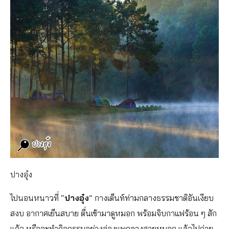
ปางอุ๋ง
ไปนอนหนาวที่ “
ปางอุ๋ง
” กางเต็นท์ท่ามกลางธรรมชาติอันเงียบ
สงบ อากาศเย็นสบาย ตื่นเช้ามาดูหมอก พร้อมจิบกาแฟร้อน ๆ สัก
แก้ว หรือจะทำกิจกรรมอย่างล่องแพกลางสายหมอก แล้วไปถ่าย