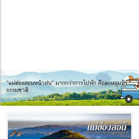
“แม่ฮ่องสอนหน้าฝน” มากกว่าการไปพัก คือตกหลุมรัก
ธรรมชาติ