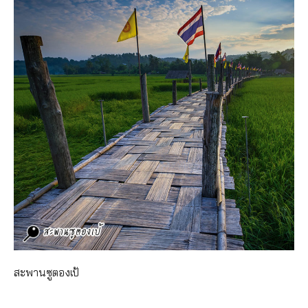
สะพานซูตองเป้