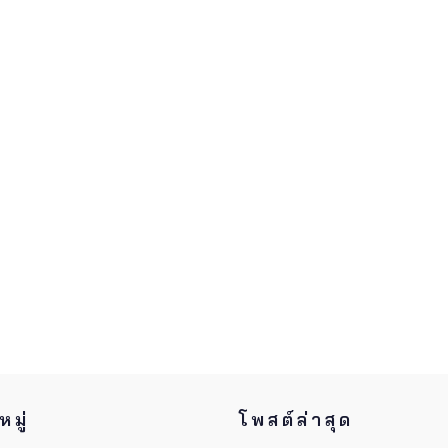
มู่
โพสต์ล่าสุด